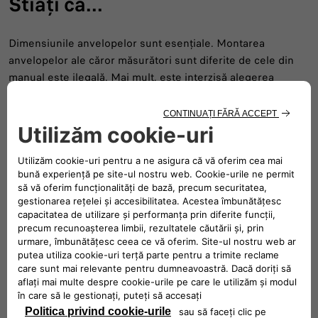
Stiați că...
Dimensiunile anvelopelor sunt esențiale. Montarea
anvelopelor ale căror măsurători sunt diferite de cele din
manual este ilegală. Mai mult, este interzisă alegerea
anvelopelor cu un indice de viteză mai mic decât cel
prezentat în carte, dar le puteți monta pe cele cu indice mai
mare. Contactati una dintre reprezentanțele Fiat, iar
specialiștii noștri vă vor spune care sunt anvelopele
potrivite pentru mașina dumneavoastră.
Urmărește-ne