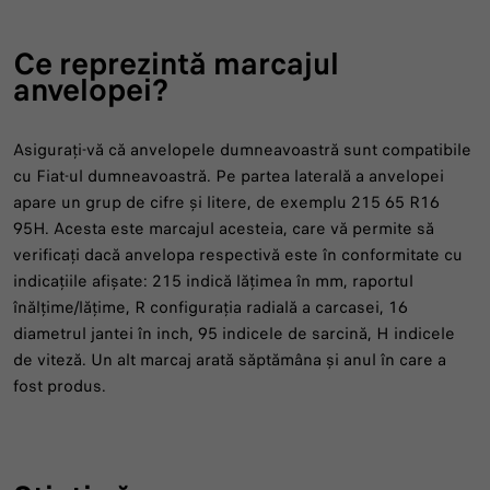
Ce reprezintă marcajul
anvelopei?
Asigurați-vă că anvelopele dumneavoastră sunt compatibile
cu Fiat-ul dumneavoastră. Pe partea laterală a anvelopei
apare un grup de cifre și litere, de exemplu 215 65 R16
95H. Acesta este marcajul acesteia, care vă permite să
verificați dacă anvelopa respectivă este în conformitate cu
indicațiile afișate: 215 indică lățimea în mm, raportul
înălțime/lățime, R configurația radială a carcasei, 16
diametrul jantei în inch, 95 indicele de sarcină, H indicele
de viteză. Un alt marcaj arată săptămâna și anul în care a
fost produs.