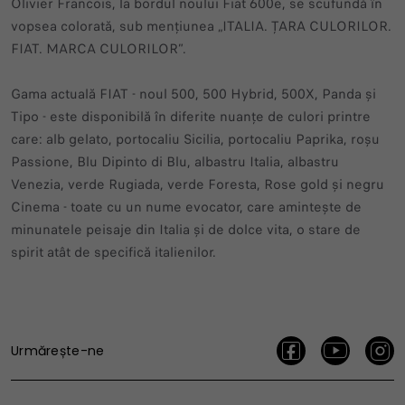
Olivier Francois, la bordul noului Fiat 600e, se scufundă în
vopsea colorată, sub mențiunea „ITALIA. ȚARA CULORILOR.
FIAT. MARCA CULORILOR”.
Gama actuală FIAT - noul 500, 500 Hybrid, 500X, Panda și
Tipo - este disponibilă în diferite nuanțe de culori printre
care: alb gelato, portocaliu Sicilia, portocaliu Paprika, roșu
Passione, Blu Dipinto di Blu, albastru Italia, albastru
Venezia, verde Rugiada, verde Foresta, Rose gold și negru
Cinema - toate cu un nume evocator, care amintește de
minunatele peisaje din Italia și de dolce vita, o stare de
spirit atât de specifică italienilor.
Urmărește-ne