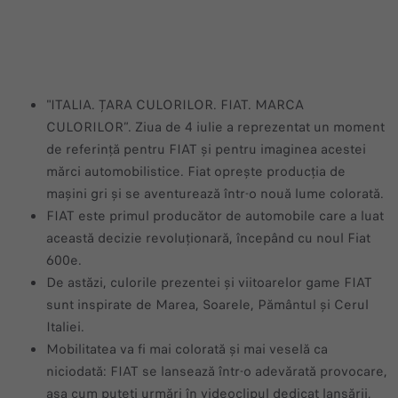
"ITALIA. ȚARA CULORILOR.​ FIAT. MARCA
CULORILOR”. Ziua de 4 iulie a reprezentat un moment
de referință pentru FIAT și pentru imaginea acestei
mărci automobilistice. Fiat oprește producția de
mașini gri și se aventurează într-o nouă lume colorată.
FIAT este primul producător de automobile care a luat
această decizie revoluționară, începând cu noul Fiat
600e.
De astăzi, culorile prezentei și viitoarelor game FIAT
sunt inspirate de Marea, Soarele, Pământul și Cerul
Italiei.
Mobilitatea va fi mai colorată și mai veselă ca
niciodată: FIAT se lansează într-o adevărată provocare,
așa cum puteți urmări în videoclipul dedicat lansării,