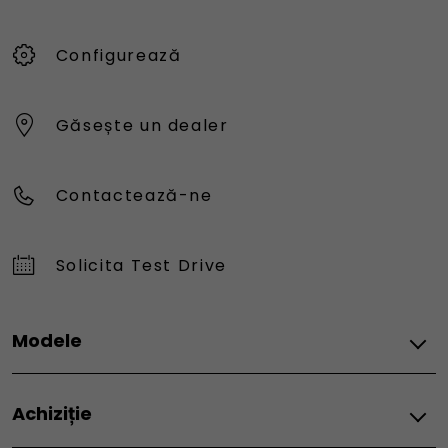
Configurează
Găsește un dealer
Contactează-ne
Solicita Test Drive
Modele
Fiat
Achiziție
Grande Panda Electric
Grande Panda Hybrid