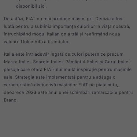
disponibil aici.
De astăzi, FIAT nu mai produce mașini gri. Decizia a fost
luată pentru a sublinia importanța culorilor în viața noastră,
întruchipând modul italian de a trăi și reafirmând noua
valoare Dolce Vita a brandului.
Italia este într-adevăr legată de culori puternice precum
Marea Italiei, Soarele Italiei, Pământul Italiei și Cerul Italiei;
peisaje care oferă FIAT-ului multă inspirație pentru mașinile
sale. Strategia este implementată pentru a adăuga o
caracteristică distinctivă mașinilor FIAT pe piața auto,
deoarece 2023 este anul unei schimbări remarcabile pentru
Brand.