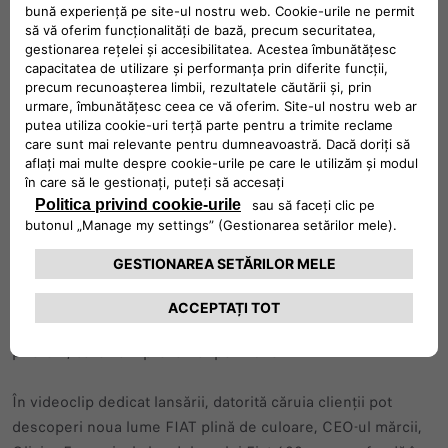
„Am încălcat regulile: am decis să oprim producția de mașini
gri FIAT. Acest lucru este provocator și perturbator și are
scopul de a consolida și mai mult conducerea FIAT ca brand
al bucuriei, culorilor și optimismului. Italia este țara culorilor
și, începând de astăzi, și mașinile FIAT - a declarat Olivier
Francois, CEO FIAT și Global Chief Marketing Officer la
Stellantis - Această alegere comunică în continuare
oamenilor noua valoare Dolce Vita și ADN-ul italian
întruchipat de Brand. FIAT vrea să inspire oamenii să
trăiască cu optimism și pozitivitate și aceasta va fi și una
dintre misiunile noului Fiat 600e, electricul pentru familii și
prieteni, care va fi prezentat pe 4 iulie”.
În videoclip dedicat lansării, datorită căruia clienții pot
descoperi noua lume FIAT plină de culoare, CEO-ul mărcii,