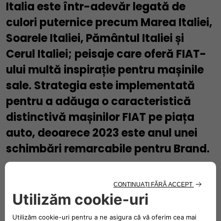
Italia este într-adevăr legată de
culori puternice precum Marea Italiei,
Soarele Italiei, Pământul Italiei și
Cerul Italiei; peisaje care oferă FIAT-
ului multă inspirație pentru mașinile
sale. Strategia este implementată
pentru a adăuga o caracteristică
distinctivă mașinilor FIAT pe piața
auto, deoarece 2023 este anul unei
schimbări remarcabile pentru Brand.