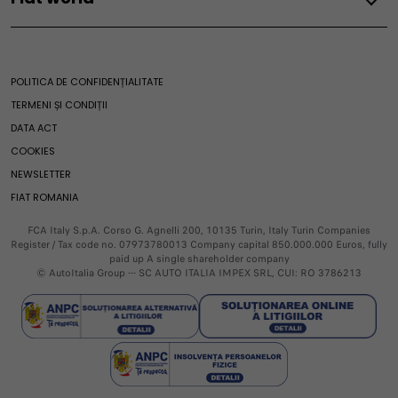
Localizare Dealer
Newsletter
Vehicule electrice
E-Ducato
Solicită Oferta
Mobilitate electrică
Scudo
Our world
Service si accesorii
Solicită Test Drive
Autonomie electrică
E-Scudo
Fiat World
Localizează Service
Vehicule hibride
Doblò
POLITICA DE CONFIDENȚIALITATE
Service
Istorie
Programare Service
Ghid mentenanță mașini electrice
E-Doblò
TERMENI ȘI CONDIȚII
Noutăți și evenimente
Localizează Service
Garanția Fiat
Ulysse
DATA ACT
Casa 500
Fiat Professional
Programare Service
Rechemări Service
E-Ulysse
COOKIES
Merchandising
Rechemare Service
Promoții
NEWSLETTER
Serii speciale
Întreținere și asistență
Asistență Rutieră
Leasing Financiar
FIAT ROMANIA
Perioada de Garanție
Centru Mentenanță
FCA Italy S.p.A. Corso G. Agnelli 200, 10135 Turin, Italy Turin Companies
Asistență rutieră
Register / Tax code no. 07973780013 Company capital 850.000.000 Euros, fully
paid up A single shareholder company
© AutoItalia Group --- SC AUTO ITALIA IMPEX SRL, CUI: RO 3786213