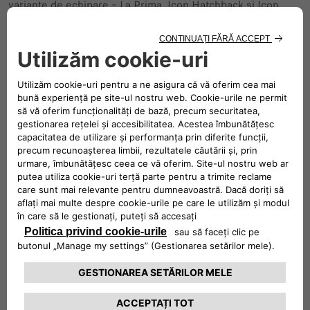
variante de echipare – La Prima, Icon Hatchback și Icon
Cabrio. În curând va fi disponibilă și lista de prețuri pentru
comenzile din toată gama. Toate unitățile din stocul de
lansare se comercializează împreună cu stație portabilă de
încărcare mașini electrice Polyfazer, Type 2, 3.7kW, 16A,
conector Schuko.
Mașina reprezentativă care a inspirat schimbarea din 1957
este acum gata să vă ducă în următorul deceniu cu
caracteristici unice. Noul 500 este mai lat, mai lung și roțile
sale sunt amplasate mai departe. Cu un design curat pur, și,
de asemenea, mai puține butoane și linii esențiale la
interior. Este cel mai frumos 500 făcut vreodată.
Interiorul vine cu SISTEM DE INFOTAINMENT DE 10.25″
CU NAVIGAȚIE
Ascultați muzică, navigați și conectați dispozitivele
dumneavoastră multimedia. Interfața asemănătoare