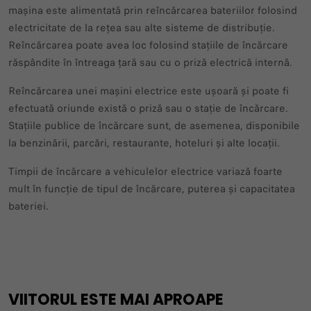
mașina este alimentată prin reîncărcarea bateriilor folosind
electricitate de la rețea sau alte sisteme de distribuție.
Reîncărcarea poate avea loc folosind stațiile de încărcare
răspândite în întreaga țară sau cu o priză electrică internă.
Reîncărcarea unei mașini electrice este ușoară și poate fi
efectuată oriunde există o priză sau o stație de încărcare.
Stațiile publice de încărcare sunt, de asemenea, disponibile
la benzinării, parcări, restaurante, hoteluri și alte locații.
Timpii de încărcare a vehiculelor electrice variază foarte
mult în funcție de tipul de încărcare, puterea și capacitatea
bateriei.
VIITORUL ESTE MAI APROAPE