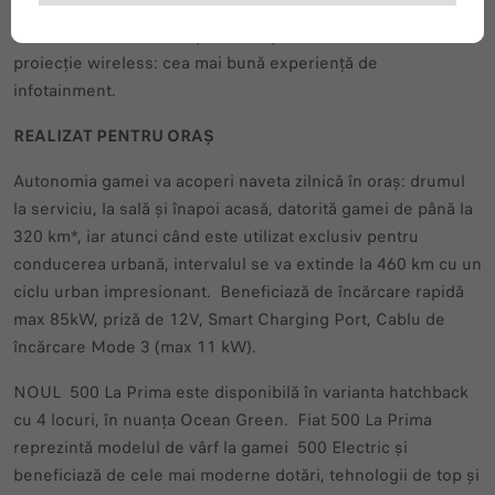
Smartphone-ului beneficiază de un ecran tactil de 10,25″,
conexiune Bluetooth rapidă, compatibilă cu sistemele de
proiecție wireless: cea mai bună experiență de
infotainment.
REALIZAT PENTRU ORAȘ
Autonomia gamei va acoperi naveta zilnică în oraș: drumul
la serviciu, la sală și înapoi acasă, datorită gamei de până la
320 km*, iar atunci când este utilizat exclusiv pentru
conducerea urbană, intervalul se va extinde la 460 km cu un
ciclu urban impresionant. Beneficiază de încărcare rapidă
max 85kW, priză de 12V, Smart Charging Port, Cablu de
încărcare Mode 3 (max 11 kW).
NOUL 500 La Prima este disponibilă în varianta hatchback
cu 4 locuri, în nuanța Ocean Green. Fiat 500 La Prima
reprezintă modelul de vârf la gamei 500 Electric și
beneficiază de cele mai moderne dotări, tehnologii de top și