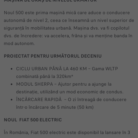
MAȘINA DE ORAȘ DE NIVELUL URMĂTOR
Noul 500 este prima mașină mică care aduce o conducere
autonomă de nivel 2, ceea ce înseamnă un nivel superior de
siguranță în mobilitatea urbană. Mașina dvs. va fi copilotul
dvs. de încredere: va accelera, frâna și va menține banda în
mod autonom.
PROIECTAT PENTRU URMĂTORUL DECENIU
CICLU URBAN PÂNĂ LA 460 KM – Gama WLTP
combinată până la 320km*
MODUL SHERPA – Ajutor pentru a ajunge la
destinație, utilizând un mod economic de condus.
ÎNCĂRCARE RAPIDĂ – O zi întreagă de conducere
într-o încărcare de 5 minute (50 km)
NOUL FIAT 500 ELECTRIC
În România, Fiat 500 electric este disponibil la lansare în 3