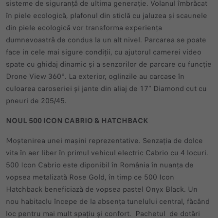
sisteme de siguranță de ultima generație. Volanul îmbrăcat
în piele ecologică, plafonul din sticlă cu jaluzea și scaunele
din piele ecologică vor transforma experiența
dumnevoastră de condus la un alt nivel. Parcarea se poate
face in cele mai sigure condiții, cu ajutorul camerei video
spate cu ghidaj dinamic și a senzorilor de parcare cu funcție
Drone View 360°. La exterior, oglinzile au carcase în
culoarea caroseriei și jante din aliaj de 17” Diamond cut cu
pneuri de 205/45.
NOUL 500 ICON CABRIO & HATCHBACK
Moștenirea unei mașini reprezentative. Senzația de dolce
vita în aer liber în primul vehicul electric Cabrio cu 4 locuri.
500 Icon Cabrio este diponibil în România în nuanța de
vopsea metalizată Rose Gold, în timp ce 500 Icon
Hatchback beneficiază de vopsea pastel Onyx Black. Un
nou habitaclu începe de la absența tunelului central, făcând
loc pentru mai mult spațiu și confort. Pachetul de dotări