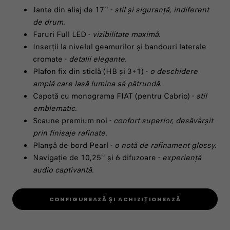
Jante din aliaj de 17’’ -
stil și siguranță, indiferent
de drum.
Faruri Full LED -
vizibilitate maximă.
Inserții la nivelul geamurilor și bandouri laterale
cromate -
detalii elegante.
Plafon fix din sticlă (HB și 3+1) -
o deschidere
amplă care lasă lumina să pătrundă.
Capotă cu monograma FIAT (pentru Cabrio) -
stil
emblematic.
Scaune premium noi -
confort superior, desăvârșit
prin finisaje rafinate.
Planșă de bord Pearl -
o notă de rafinament glossy.
Navigație de 10,25’’ și 6 difuzoare -
experiență
audio captivantă.
CONFIGUREAZĂ ȘI ACHIZIȚIONEAZĂ