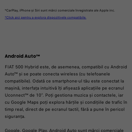
*CarPlay, iPhone și Siri sunt mărci comerciale înregistrate ale Apple inc.
*Click aici pentru a explora dispozitivele compatibile.
Android Auto™
FIAT 500 Hybrid este, de asemenea, compatibil cu Android
Auto™ și se poate conecta wireless (cu telefoanele
compatibile). Odată ce smartphone-ul tău este conectat la
mașină, interfața intuitivă îți afișează aplicațiile pe ecranul
Uconnect™ de 10”. Poți gestiona muzica și contactele, iar
cu Google Maps poți explora hărțile și condițiile de trafic în
timp real, direct de pe ecranul tactil, fără a pune în pericol
siguranța.
Google, Google Play, Android Auto sunt mărci comerciale