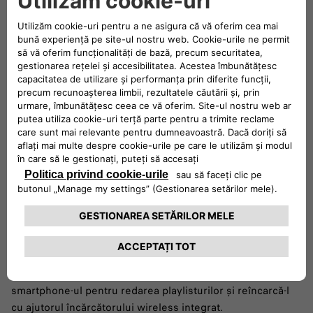
Divertisment și conectivitate
Urcă la bord și pornește la drum în ritmul tău. Sistemul de
navigație de 10,25’’ cu radio încorporat și 6 difuzoare îți
oferă acces la posturile AM/FM preferate. Conectează-ți
smartphone-ul pentru redarea playlisturilor și reîncarcă-l
cu ajutorul încărcătorului wireless integrat.