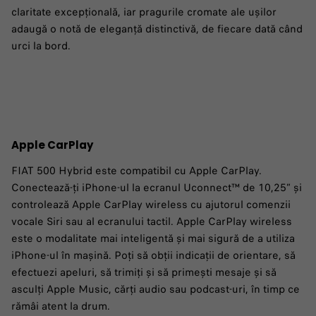
claritate excepțională, iar pragurile cromate ale ușilor
adaugă o notă de eleganță distinctivă, de fiecare dată când
urci la bord.
Apple CarPlay
FIAT 500 Hybrid este compatibil cu Apple CarPlay.
Conectează-ți iPhone-ul la ecranul Uconnect™ de 10,25” și
controlează Apple CarPlay wireless cu ajutorul comenzii
vocale Siri sau al ecranului tactil. Apple CarPlay wireless
este o modalitate mai inteligentă și mai sigură de a utiliza
iPhone-ul în mașină. Poți să obții indicații de orientare, să
efectuezi apeluri, să trimiți și să primești mesaje și să
asculți Apple Music, cărți audio sau podcast-uri, în timp ce
rămâi atent la drum.