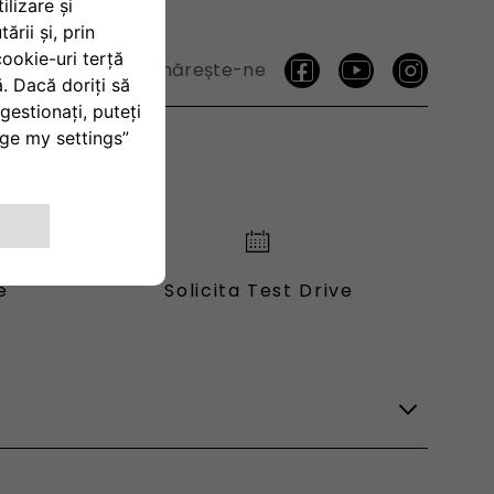
Urmărește-ne
e
Solicita Test Drive