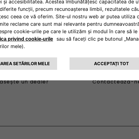
ăsește un dealer
Contactează-n
fessional