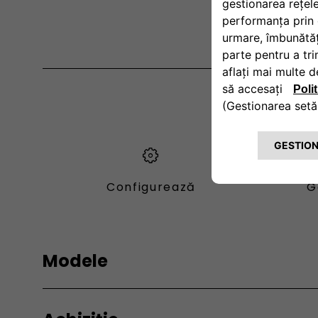
Configurează
G
Modele
Fiat
Fiat Pro