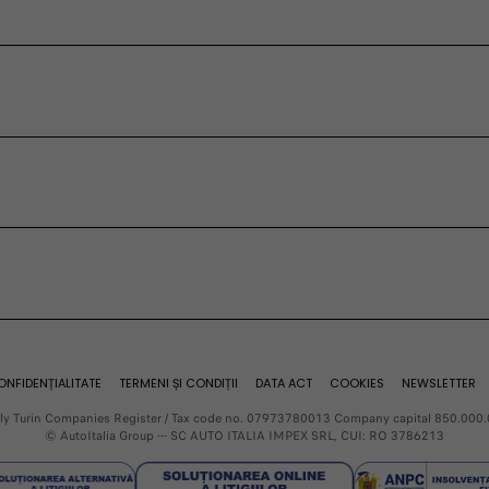
ate
Fiat Professional
că
Promoții
trice
Leasing Financiar
si accesorii
Întreținere și
ectrică
asistență
ectrică
Service
ide
Centru Mentenanță
ervice
anță mașini
Asistență rutieră
t
rvice
Service
ervice
ervice
ieră
ONFIDENȚIALITATE
TERMENI ȘI CONDIȚII
DATA ACT
COOKIES
NEWSLETTER
Garanție
Italy Turin Companies Register / Tax code no. 07973780013 Company capital 850.000.
© AutoItalia Group --- SC AUTO ITALIA IMPEX SRL, CUI: RO 3786213