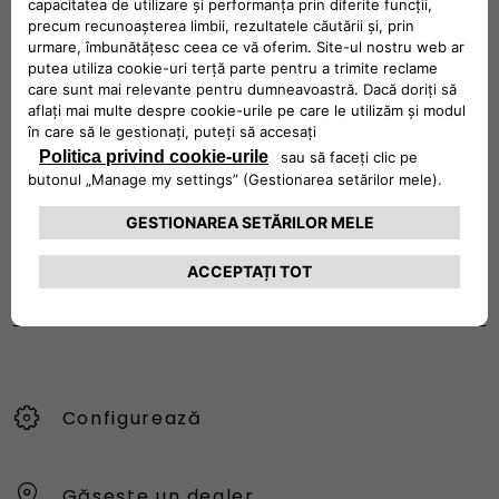
Urmărește-ne
Configurează
Găsește un dealer