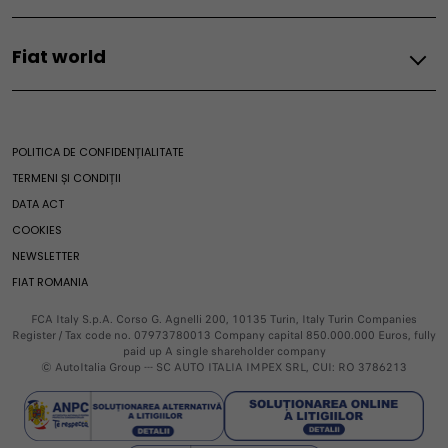
Fiat Professional
Solicită Oferta
Contact
Mobilitate electrică
Solicită Test Drive
Ducato
Fiat world
Localizare Dealer
Newsletter
Vehicule electrice
E-Ducato
Solicită Oferta
Mobilitate electrică
Scudo
Our world
Service si accesorii
Solicită Test Drive
Autonomie electrică
E-Scudo
Fiat World
Localizează Service
Vehicule hibride
Doblò
POLITICA DE CONFIDENȚIALITATE
Service
Istorie
Programare Service
Ghid mentenanță mașini electrice
E-Doblò
TERMENI ȘI CONDIȚII
Noutăți și evenimente
Localizează Service
Garanția Fiat
Ulysse
DATA ACT
Casa 500
Fiat Professional
Programare Service
Rechemări Service
E-Ulysse
COOKIES
Merchandising
Rechemare Service
Promoții
NEWSLETTER
Serii speciale
Întreținere și asistență
Asistență Rutieră
Leasing Financiar
FIAT ROMANIA
Perioada de Garanție
Centru Mentenanță
FCA Italy S.p.A. Corso G. Agnelli 200, 10135 Turin, Italy Turin Companies
Asistență rutieră
Register / Tax code no. 07973780013 Company capital 850.000.000 Euros, fully
paid up A single shareholder company
© AutoItalia Group --- SC AUTO ITALIA IMPEX SRL, CUI: RO 3786213