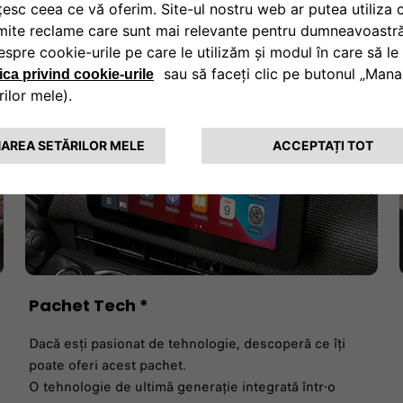
noii tale mașini electrice de
simpli.
Pachet Tech *
Dacă esți pasionat de tehnologie, descoperă ce îți
poate oferi acest pachet.
O tehnologie de ultimă generație integrată într-o