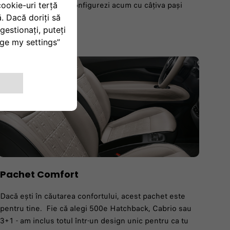
 oraș! Încearcă să îl configurezi acum cu câțiva pași
Pachet Comfort
Dacă ești în căutarea confortului, acest pachet este
pentru tine. Fie că alegi 500e Hatchback, Cabrio sau
3+1 - am inclus totul într-un design unic pentru ca tu