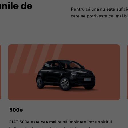
nile de
Pentru că una nu este sufici
care se potrivește cel mai bi
500e
FIAT 500e este cea mai bună îmbinare între spiritul