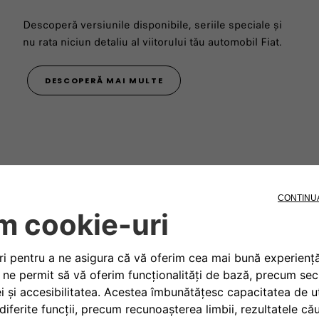
Descoperă versiunile disponibile, seriile speciale și
nu rata niciun detaliu al viitorului tău automobil Fiat.​
DESCOPERĂ MAI MULTE
Descoperă pachetele disponi
dintre acestea a fost concep