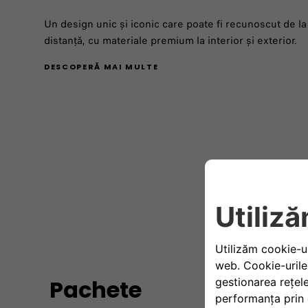
Un design unic și iconic care poate fi recunoscut de la
distanță, cu materiale premium la interior și exterior. ​
DESCOPERĂ MAI MULTE
Pachete