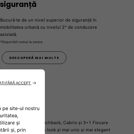
siguranță
Bucură-te de un nivel superior de siguranță în
mobilitatea urbană cu nivelul 2* de conducere
asistată.
*Disponibil numai la cerere.
DESCOPERĂ MAI MULTE
bile pentru 500e Hatchback, Cabrio și 3+1 Fiecare
ut pentru a conferi un look și mai unic și mai elegant