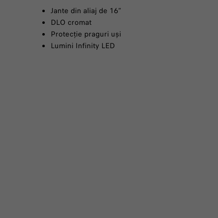
Jante din aliaj de 16”
DLO cromat
Protecție praguri uși
Lumini Infinity LED