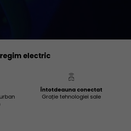
 regim electric
Întotdeauna conectat
 urban
Grație tehnologiei sale
m