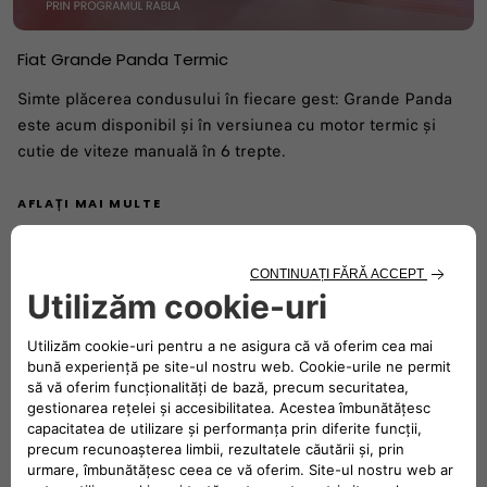
Fiat Grande Panda Termic
Simte plăcerea condusului în fiecare gest: Grande Panda
este acum disponibil și în versiunea cu motor termic și
cutie de viteze manuală în 6 trepte.
AFLAȚI MAI MULTE