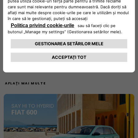
FIAT TIPO SEDAN
Călătorește cu stil și bucură-te de materialele moi și fine
ale volanului, în timp ce îți selectezi playlist-ul preferat de
pe infotainment-ul de 7” echipat cu Apple Carplay/ Android
Auto™, care redă melodiile cu armonie în cele 6 boxe
standard.
AFLAȚI MAI MULTE