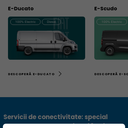
E-Ducato
E-Scudo
100% Electric
Diesel
100% Electric
DESCOPERĂ E-DUCATO
DESCOPERĂ E-S
Servicii de conectivitate: special
concepute pentru a-ți veni în ajutor