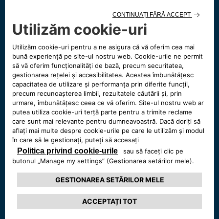
Connect ONE
Connect ONE oferă asistență în caz de defecțiuni și
accidente 24/7. Întreținerea preventivă, un serviciu de
gestionare a flotei, conceput pentru a monitoriza și
optimiza starea autovehiculului, este inclusă timp de 4 ani