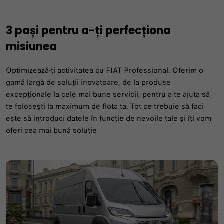
3 pași pentru a-ți perfecționa
DESCOPERĂ GAMA
DESCOPERĂ GAMA
DESCOPERĂ MAI MULTE
DESCOPERĂ MAI MULTE
DESCOPERĂ MAI MULTE
DESCOPERĂ GAMA
DESCOPERĂ GAMA
misiunea
Optimizează-ți activitatea cu FIAT Professional. Oferim o
gamă largă de soluții inovatoare, de la produse
excepționale la cele mai bune servicii, pentru a te ajuta să
te folosești la maximum de flota ta. Tot ce trebuie să faci
este să introduci datele în funcție de nevoile tale și îți vom
oferi cea mai bună soluție